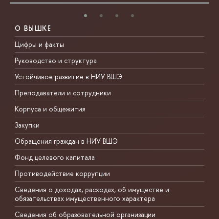
О ВЫШКЕ
Цифры и факты
Л
Руководство и структура
Д
Устойчивое развитие в НИУ ВШЭ
О
Преподаватели и сотрудники
П
Корпуса и общежития
В
Закупки
П
Обращения граждан в НИУ ВШЭ
А
Фонд целевого капитала
Д
Противодействие коррупции
Ц
Сведения о доходах, расходах, об имуществе и
Б
обязательствах имущественного характера
О
Сведения об образовательной организации